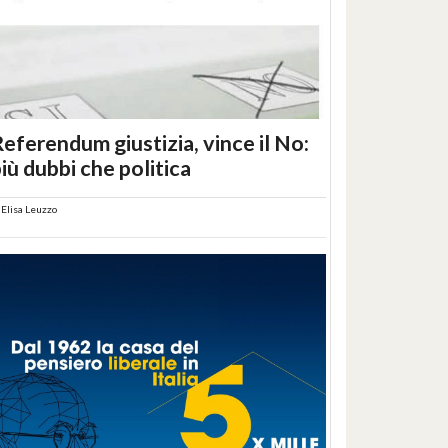
eferendum giustizia, vince il No:
iù dubbi che politica
i
Elisa Leuzzo