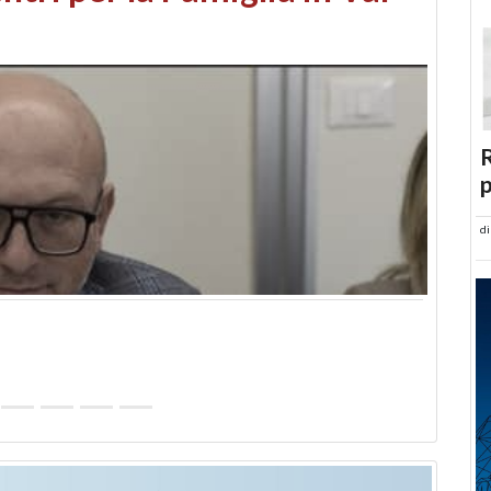
abusi edilizi e occupazione
R
p
d