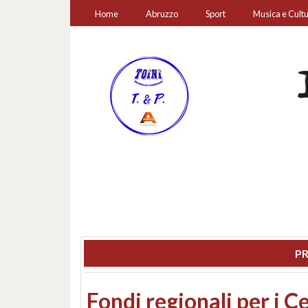
Home
Abruzzo
Sport
Musica e Cult
PR
Montesilvano, sequestr