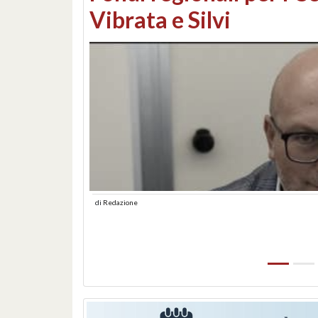
lungomare: contestati 
abusiva
di
Redazione