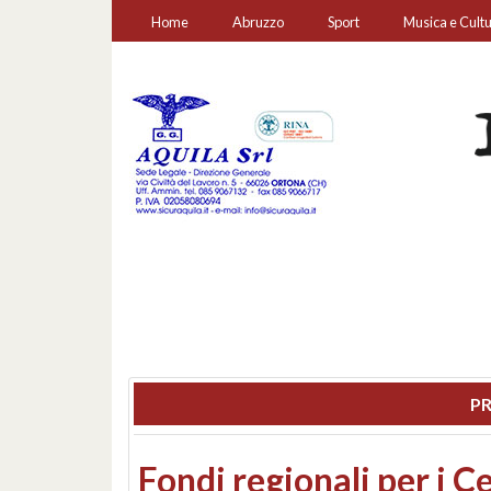
Home
Abruzzo
Sport
Musica e Cult
PR
Montesilvano, sequestr