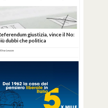
eferendum giustizia, vince il No:
iù dubbi che politica
i
Elisa Leuzzo