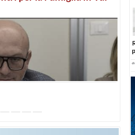
abusi edilizi e occupazione
R
p
d