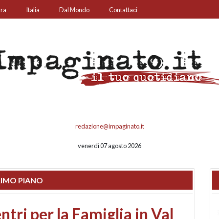
ura
Italia
Dal Mondo
Contattaci
redazione@impaginato.it
venerdì 07 agosto 2026
IMO PIANO
ato un chiosco sul