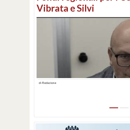
lungomare: contestati 
abusiva
di
Redazione