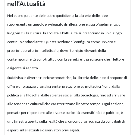
nell’Attualità
Nel cuore pulsante del nostro quotidiano, la Libreria delle Idee
rappresenta un angolo privilegiato di riflessione e approfondimento, un
luogo in cui la cultura, la società e l’attualità si intrecciano in un dialogo
continuo e stimolante. Questa sezione si configura come un vero e
proprio laboratorio intellettuale, dove i temi più rilevanti della
contemporaneità sono trattati con la serietà e la precisione che il lettore
esigente si aspetta.
Suddivisa in diverse rubriche tematiche, la Libreria delle Idee si propone di
offrire uno spazio di analisi e interpretazione su molteplici fronti: dalla
politica alla filosofia, dalle scienze sociali alla tecnologia, fino ad arrivare
alle tendenze culturali che caratterizzano il nostro tempo. Ogni sezione,
pensata per rispondere alle diverse curiosità e sensibilità del pubblico, è
una finestra aperta sulla realtà che ci circonda, arricchita da contributi di
esperti, intellettuali e osservatori privilegiati.