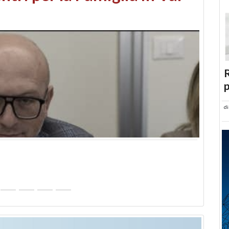
abusi edilizi e occupazione
R
p
d