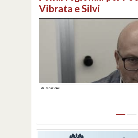
lungomare: contestati 
abusiva
di
Redazione