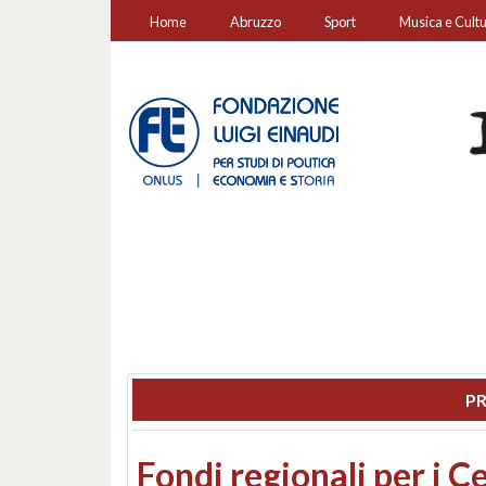
Home
Abruzzo
Sport
Musica e Cult
PR
Montesilvano, sequestr