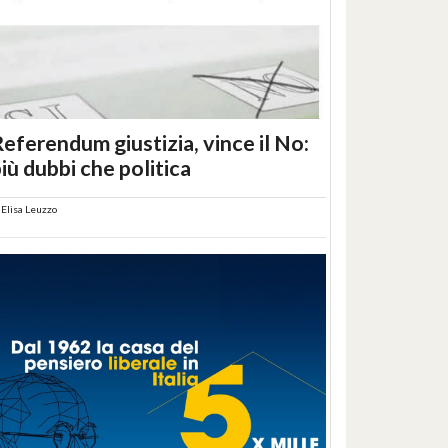
eferendum giustizia, vince il No:
iù dubbi che politica
i
Elisa Leuzzo