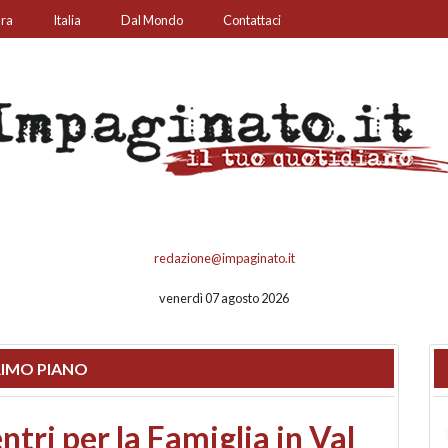
ura
Italia
Dal Mondo
Contattaci
redazione@impaginato.it
venerdì 07 agosto 2026
IMO PIANO
ato un chiosco sul