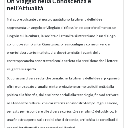
Un Viaggio nella Conoscenza e
nell’Attualità
Nel cuore pulsante del nostro quotidiano, la Libreria delle Idee
rappresenta un angolo privilegiato di riflessione e approfondimento, un
luogo in cui la cultura, la società e l’attualità si intrecciano in un dialogo
continuo e stimolante. Questa sezione si configura come un vero e
proprio laboratorio intellettuale, dove i temi più rilevanti della
contemporaneità sono trattati con la serietà e la precisione che il lettore
esigente si aspetta.
Suddivisa in diverse rubriche tematiche, la Libreria delle Idee si propone di
offrire uno spazio di analisi e interpretazione su molteplici fronti: dalla
politica alla filosofia, dalle scienze sociali alla tecnologia, fino ad arrivare
alle tendenze culturali che caratterizzano il nostro tempo. Ogni sezione,
pensata per rispondere alle diverse curiosità e sensibilità del pubblico, è
una finestra aperta sulla realtà che ci circonda, arricchita da contributi di
esperti, intellettuali e osservatori privilegiati.