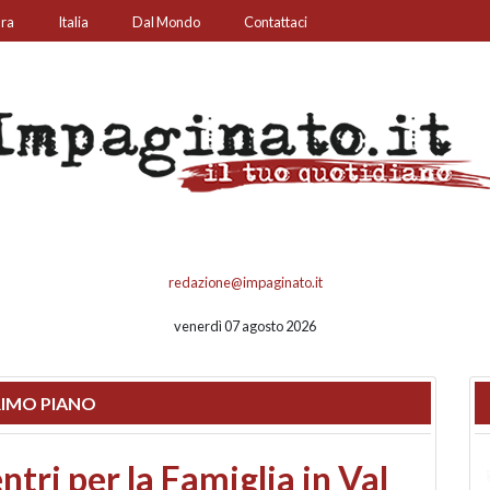
ura
Italia
Dal Mondo
Contattaci
redazione@impaginato.it
venerdì 07 agosto 2026
IMO PIANO
ato un chiosco sul