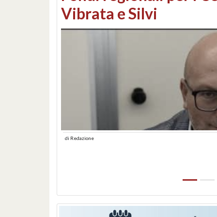
lungomare: contestati 
abusiva
di
Redazione