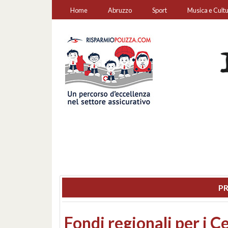
Home
Abruzzo
Sport
Musica e Cult
PR
Montesilvano, sequestr