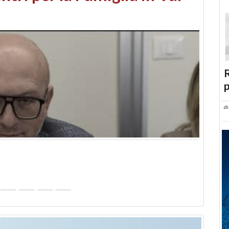
abusi edilizi e occupazione
R
p
d