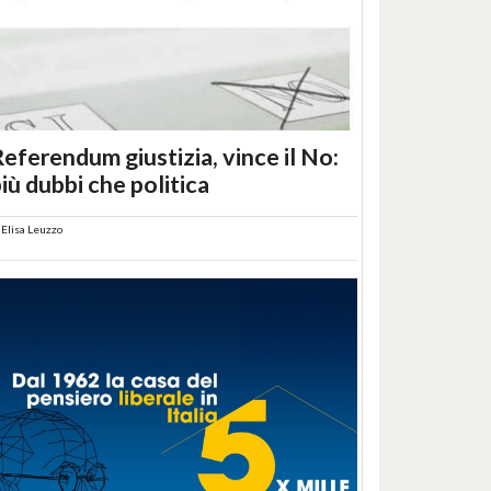
eferendum giustizia, vince il No:
iù dubbi che politica
i
Elisa Leuzzo