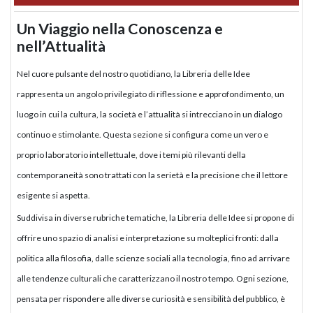
Un Viaggio nella Conoscenza e
nell’Attualità
Nel cuore pulsante del nostro quotidiano, la Libreria delle Idee
rappresenta un angolo privilegiato di riflessione e approfondimento, un
luogo in cui la cultura, la società e l’attualità si intrecciano in un dialogo
continuo e stimolante. Questa sezione si configura come un vero e
proprio laboratorio intellettuale, dove i temi più rilevanti della
contemporaneità sono trattati con la serietà e la precisione che il lettore
esigente si aspetta.
Suddivisa in diverse rubriche tematiche, la Libreria delle Idee si propone di
offrire uno spazio di analisi e interpretazione su molteplici fronti: dalla
politica alla filosofia, dalle scienze sociali alla tecnologia, fino ad arrivare
alle tendenze culturali che caratterizzano il nostro tempo. Ogni sezione,
pensata per rispondere alle diverse curiosità e sensibilità del pubblico, è