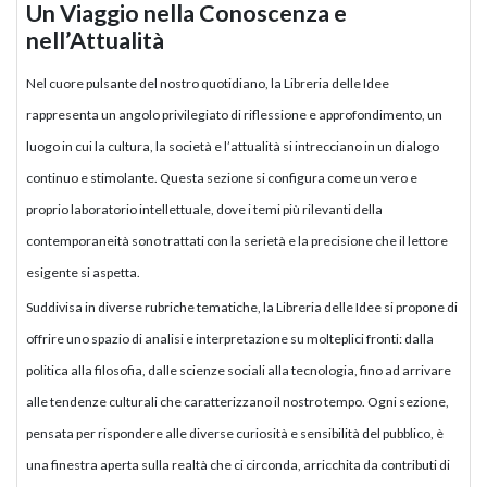
Un Viaggio nella Conoscenza e
nell’Attualità
Nel cuore pulsante del nostro quotidiano, la Libreria delle Idee
rappresenta un angolo privilegiato di riflessione e approfondimento, un
luogo in cui la cultura, la società e l’attualità si intrecciano in un dialogo
continuo e stimolante. Questa sezione si configura come un vero e
proprio laboratorio intellettuale, dove i temi più rilevanti della
contemporaneità sono trattati con la serietà e la precisione che il lettore
esigente si aspetta.
Suddivisa in diverse rubriche tematiche, la Libreria delle Idee si propone di
offrire uno spazio di analisi e interpretazione su molteplici fronti: dalla
politica alla filosofia, dalle scienze sociali alla tecnologia, fino ad arrivare
alle tendenze culturali che caratterizzano il nostro tempo. Ogni sezione,
pensata per rispondere alle diverse curiosità e sensibilità del pubblico, è
una finestra aperta sulla realtà che ci circonda, arricchita da contributi di