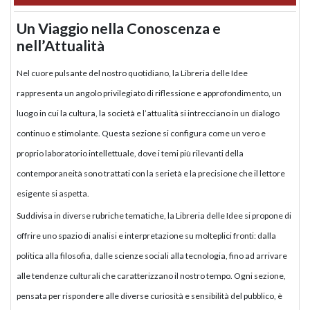
Un Viaggio nella Conoscenza e
nell’Attualità
Nel cuore pulsante del nostro quotidiano, la Libreria delle Idee
rappresenta un angolo privilegiato di riflessione e approfondimento, un
luogo in cui la cultura, la società e l’attualità si intrecciano in un dialogo
continuo e stimolante. Questa sezione si configura come un vero e
proprio laboratorio intellettuale, dove i temi più rilevanti della
contemporaneità sono trattati con la serietà e la precisione che il lettore
esigente si aspetta.
Suddivisa in diverse rubriche tematiche, la Libreria delle Idee si propone di
offrire uno spazio di analisi e interpretazione su molteplici fronti: dalla
politica alla filosofia, dalle scienze sociali alla tecnologia, fino ad arrivare
alle tendenze culturali che caratterizzano il nostro tempo. Ogni sezione,
pensata per rispondere alle diverse curiosità e sensibilità del pubblico, è