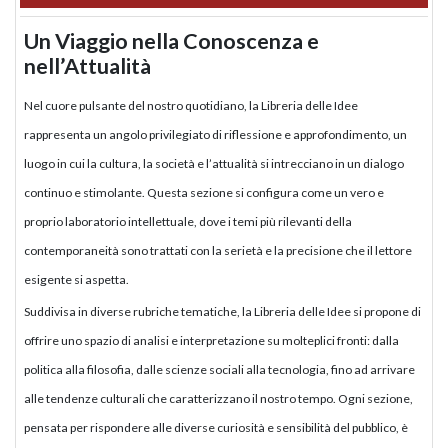
Un Viaggio nella Conoscenza e
nell’Attualità
Nel cuore pulsante del nostro quotidiano, la Libreria delle Idee
rappresenta un angolo privilegiato di riflessione e approfondimento, un
luogo in cui la cultura, la società e l’attualità si intrecciano in un dialogo
continuo e stimolante. Questa sezione si configura come un vero e
proprio laboratorio intellettuale, dove i temi più rilevanti della
contemporaneità sono trattati con la serietà e la precisione che il lettore
esigente si aspetta.
Suddivisa in diverse rubriche tematiche, la Libreria delle Idee si propone di
offrire uno spazio di analisi e interpretazione su molteplici fronti: dalla
politica alla filosofia, dalle scienze sociali alla tecnologia, fino ad arrivare
alle tendenze culturali che caratterizzano il nostro tempo. Ogni sezione,
pensata per rispondere alle diverse curiosità e sensibilità del pubblico, è