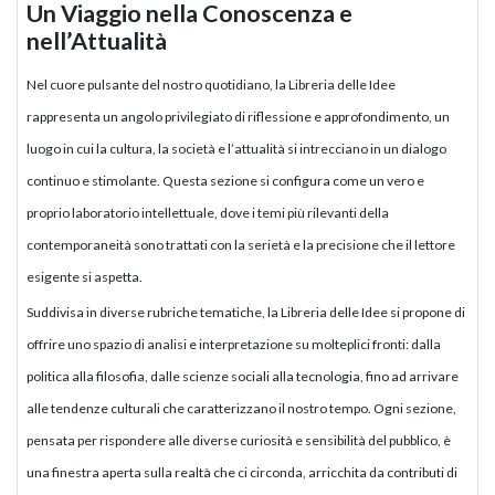
Un Viaggio nella Conoscenza e
nell’Attualità
Nel cuore pulsante del nostro quotidiano, la Libreria delle Idee
rappresenta un angolo privilegiato di riflessione e approfondimento, un
luogo in cui la cultura, la società e l’attualità si intrecciano in un dialogo
continuo e stimolante. Questa sezione si configura come un vero e
proprio laboratorio intellettuale, dove i temi più rilevanti della
contemporaneità sono trattati con la serietà e la precisione che il lettore
esigente si aspetta.
Suddivisa in diverse rubriche tematiche, la Libreria delle Idee si propone di
offrire uno spazio di analisi e interpretazione su molteplici fronti: dalla
politica alla filosofia, dalle scienze sociali alla tecnologia, fino ad arrivare
alle tendenze culturali che caratterizzano il nostro tempo. Ogni sezione,
pensata per rispondere alle diverse curiosità e sensibilità del pubblico, è
una finestra aperta sulla realtà che ci circonda, arricchita da contributi di