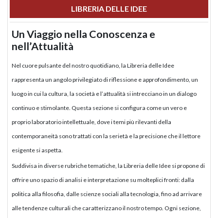
LIBRERIA DELLE IDEE
Un Viaggio nella Conoscenza e
nell’Attualità
Nel cuore pulsante del nostro quotidiano, la Libreria delle Idee
rappresenta un angolo privilegiato di riflessione e approfondimento, un
luogo in cui la cultura, la società e l’attualità si intrecciano in un dialogo
continuo e stimolante. Questa sezione si configura come un vero e
proprio laboratorio intellettuale, dove i temi più rilevanti della
contemporaneità sono trattati con la serietà e la precisione che il lettore
esigente si aspetta.
Suddivisa in diverse rubriche tematiche, la Libreria delle Idee si propone di
offrire uno spazio di analisi e interpretazione su molteplici fronti: dalla
politica alla filosofia, dalle scienze sociali alla tecnologia, fino ad arrivare
alle tendenze culturali che caratterizzano il nostro tempo. Ogni sezione,