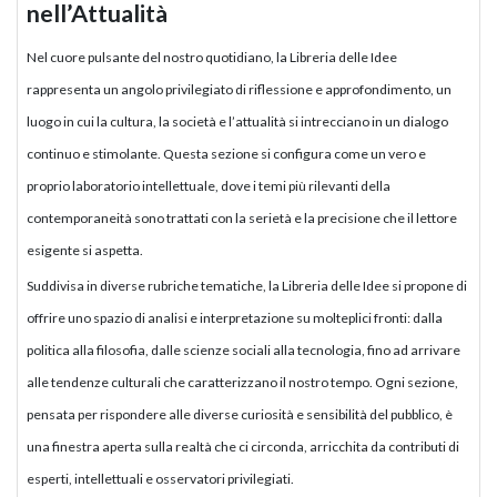
nell’Attualità
Nel cuore pulsante del nostro quotidiano, la Libreria delle Idee
rappresenta un angolo privilegiato di riflessione e approfondimento, un
luogo in cui la cultura, la società e l’attualità si intrecciano in un dialogo
continuo e stimolante. Questa sezione si configura come un vero e
proprio laboratorio intellettuale, dove i temi più rilevanti della
contemporaneità sono trattati con la serietà e la precisione che il lettore
esigente si aspetta.
Suddivisa in diverse rubriche tematiche, la Libreria delle Idee si propone di
offrire uno spazio di analisi e interpretazione su molteplici fronti: dalla
politica alla filosofia, dalle scienze sociali alla tecnologia, fino ad arrivare
alle tendenze culturali che caratterizzano il nostro tempo. Ogni sezione,
pensata per rispondere alle diverse curiosità e sensibilità del pubblico, è
una finestra aperta sulla realtà che ci circonda, arricchita da contributi di
esperti, intellettuali e osservatori privilegiati.