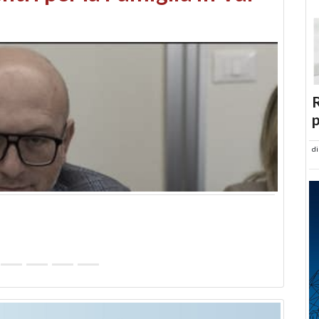
abusi edilizi e occupazione
R
p
d