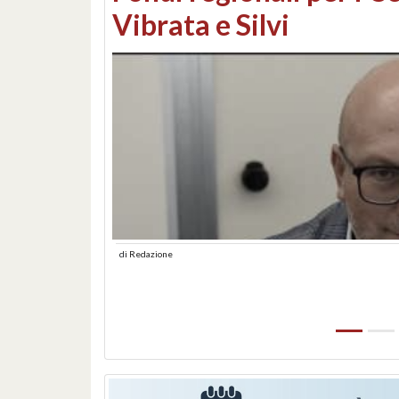
lungomare: contestati 
abusiva
di
Redazione