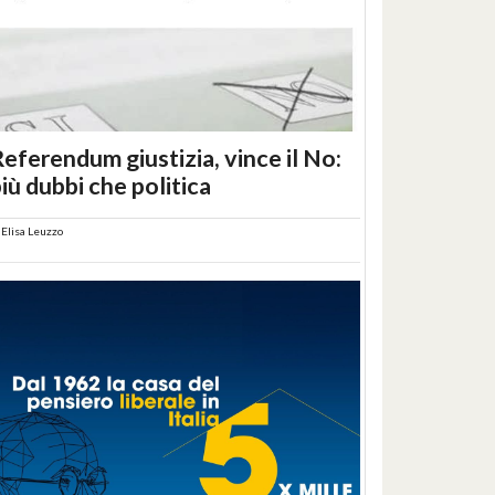
eferendum giustizia, vince il No:
iù dubbi che politica
i
Elisa Leuzzo