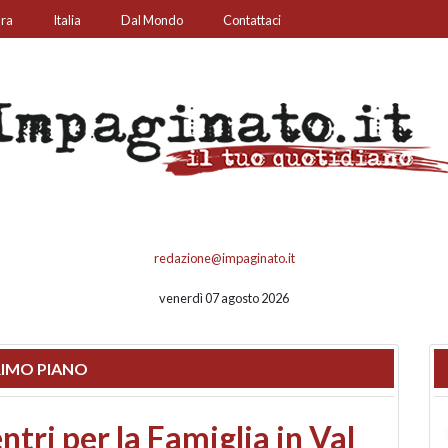
ura
Italia
Dal Mondo
Contattaci
redazione@impaginato.it
venerdì 07 agosto 2026
IMO PIANO
ato un chiosco sul