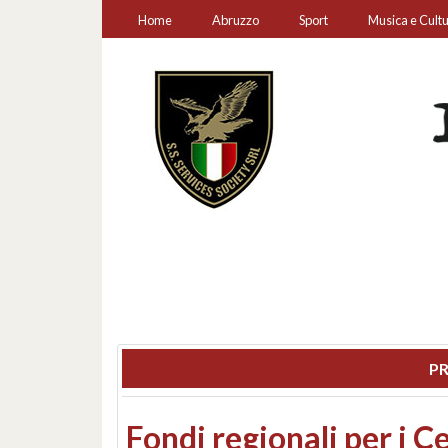
Home
Abruzzo
Sport
Musica e Cult
PR
Montesilvano, sequestr