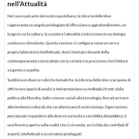
nell’Attualità
Nel cuore pulsante del nostro quotidiano, la Libreria delle Idee
rappresenta un angolo privilegiato di riflessione e approfondimento, un
luogo in cui la cultura, la società e l’attualità si intrecciano in un dialogo
continuo e stimolante. Questa sezione si configura come un vero e
proprio laboratorio intellettuale, dove i temi più rilevanti della
contemporaneità sono trattati con la serietà e la precisione che il lettore
esigente si aspetta.
Suddivisa in diverse rubriche tematiche, la Libreria delle Idee si propone di
offrire uno spazio di analisi e interpretazione su molteplici fronti: dalla
politica alla filosofia, dalle scienze sociali alla tecnologia, fino ad arrivare
alle tendenze culturali che caratterizzano il nostro tempo. Ogni sezione,
pensata per rispondere alle diverse curiosità e sensibilità del pubblico, è
una finestra aperta sulla realtà che ci circonda, arricchita da contributi di
esperti, intellettuali e osservatori privilegiati.