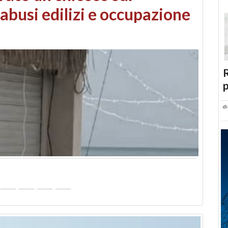
 danni da maltempo
R
p
d