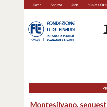
Home
Abruzzo
Sport
Musica e Cult
PR
Consiglio regionale: co