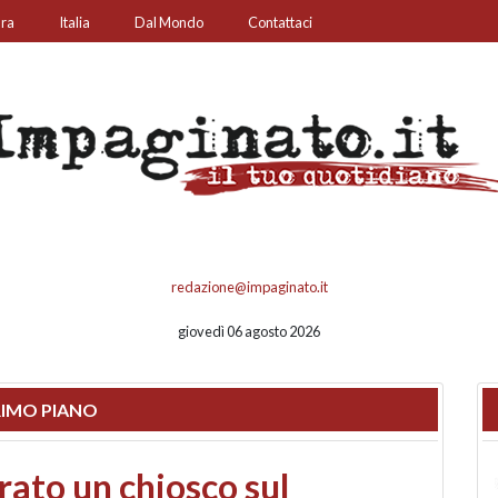
ura
Italia
Dal Mondo
Contattaci
redazione@impaginato.it
giovedì 06 agosto 2026
IMO PIANO
nfronto su call center,