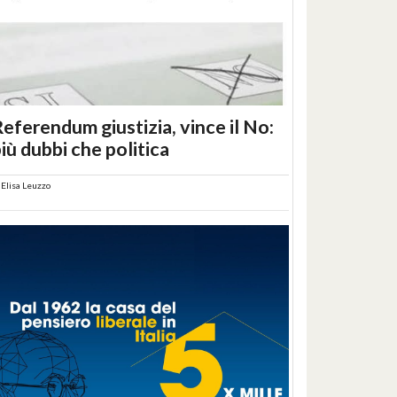
eferendum giustizia, vince il No:
iù dubbi che politica
i
Elisa Leuzzo