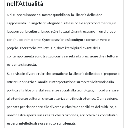
nell’Attualità
Nel cuore pulsante del nostro quotidiano, la Libreria delle Idee
rappresenta un angolo privilegiato di riflessione e approfondimento, un
luogo in cui la cultura, la società e l’attualità si intrecciano in un dialogo
continuo e stimolante. Questa sezione si configura come un vero e
proprio laboratorio intellettuale, dove i temi più rilevanti della
contemporaneità sono trattati con la serietà e la precisione che il lettore
esigente si aspetta.
Suddivisa in diverse rubriche tematiche, la Libreria delle Idee si propone di
offrire uno spazio di analisi e interpretazione su molteplici fronti: dalla
politica alla filosofia, dalle scienze sociali alla tecnologia, fino ad arrivare
alle tendenze culturali che caratterizzano il nostro tempo. Ogni sezione,
pensata per rispondere alle diverse curiosità e sensibilità del pubblico, è
una finestra aperta sulla realtà che ci circonda, arricchita da contributi di
esperti, intellettuali e osservatori privilegiati.