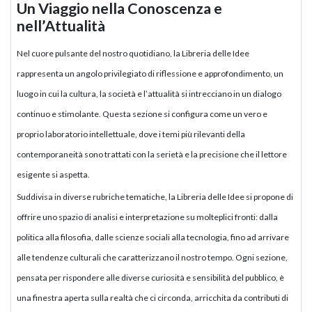
Un Viaggio nella Conoscenza e
nell’Attualità
Nel cuore pulsante del nostro quotidiano, la Libreria delle Idee
rappresenta un angolo privilegiato di riflessione e approfondimento, un
luogo in cui la cultura, la società e l’attualità si intrecciano in un dialogo
continuo e stimolante. Questa sezione si configura come un vero e
proprio laboratorio intellettuale, dove i temi più rilevanti della
contemporaneità sono trattati con la serietà e la precisione che il lettore
esigente si aspetta.
Suddivisa in diverse rubriche tematiche, la Libreria delle Idee si propone di
offrire uno spazio di analisi e interpretazione su molteplici fronti: dalla
politica alla filosofia, dalle scienze sociali alla tecnologia, fino ad arrivare
alle tendenze culturali che caratterizzano il nostro tempo. Ogni sezione,
pensata per rispondere alle diverse curiosità e sensibilità del pubblico, è
una finestra aperta sulla realtà che ci circonda, arricchita da contributi di