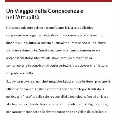
Un Viaggio nella Conoscenza e
nell’Attualità
Nel cuore pulsante del nostro quotidiano, la Libreria delle Idee
rappresenta un angolo privilegiato di riflessione e approfondimento, un
luogo in cui la cultura, la società e l’attualità si intrecciano in un dialogo
continuo e stimolante. Questa sezione si configura come un vero e
proprio laboratorio intellettuale, dove i temi più rilevanti della
contemporaneità sono trattati con la serietà e la precisione che il lettore
esigente si aspetta.
Suddivisa in diverse rubriche tematiche, la Libreria delle Idee si propone di
offrire uno spazio di analisi e interpretazione su molteplici fronti: dalla
politica alla filosofia, dalle scienze sociali alla tecnologia, fino ad arrivare
alle tendenze culturali che caratterizzano il nostro tempo. Ogni sezione,
pensata per rispondere alle diverse curiosità e sensibilità del pubblico, è