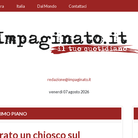
ura
Italia
Dal Mondo
Contattaci
redazione@impaginato.it
venerdì 07 agosto 2026
IMO PIANO
nfronto su call center,