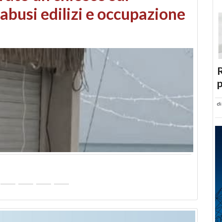
 danni da maltempo
R
p
d