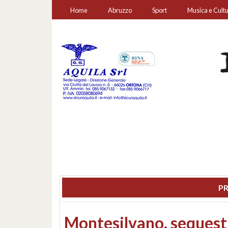
Home
Abruzzo
Sport
Musica e Cult
PR
Consiglio regionale: co