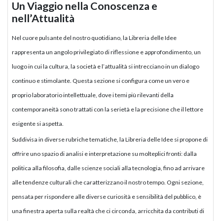
Un Viaggio nella Conoscenza e
nell’Attualità
Nel cuore pulsante del nostro quotidiano, la Libreria delle Idee
rappresenta un angolo privilegiato di riflessione e approfondimento, un
luogo in cui la cultura, la società e l’attualità si intrecciano in un dialogo
continuo e stimolante. Questa sezione si configura come un vero e
proprio laboratorio intellettuale, dove i temi più rilevanti della
contemporaneità sono trattati con la serietà e la precisione che il lettore
esigente si aspetta.
Suddivisa in diverse rubriche tematiche, la Libreria delle Idee si propone di
offrire uno spazio di analisi e interpretazione su molteplici fronti: dalla
politica alla filosofia, dalle scienze sociali alla tecnologia, fino ad arrivare
alle tendenze culturali che caratterizzano il nostro tempo. Ogni sezione,
pensata per rispondere alle diverse curiosità e sensibilità del pubblico, è
una finestra aperta sulla realtà che ci circonda, arricchita da contributi di