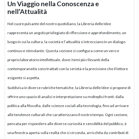
Un Viaggio nella Conoscenza e
nell’Attualità
Nel cuore pulsante del nostro quotidiano, la Libreria delle Idee
rappresenta un angolo privilegiato di riflessione e approfondimento, un
luogo in cui la cultura, la società e l’attualità si intrecciano in un dialogo
continuo e stimolante. Questa sezione si configura come un vero e
proprio laboratorio intellettuale, dove i temi più rilevanti della
contemporaneità sono trattati con la serietà e la precisione che il lettore
esigente si aspetta.
Suddivisa in diverse rubriche tematiche, la Libreria delle Idee si propone di
offrire uno spazio di analisi e interpretazione su molteplici fronti: dalla
politica alla filosofia, dalle scienze sociali alla tecnologia, fino ad arrivare
alle tendenze culturali che caratterizzano il nostro tempo. Ogni sezione,
pensata per rispondere alle diverse curiosità e sensibilità del pubblico, è
una finestra aperta sulla realtà che ci circonda, arricchita da contributi di