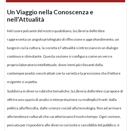
Un Viaggio nella Conoscenza e
nell’Attualità
Nel cuore pulsante del nostro quotidiano, la Libreria delle Idee
rappresenta un angolo privilegiato di riflessione e approfondimento, un
luogo in cui la cultura, la società e l’attualità si intrecciano in un dialogo
continuo e stimolante. Questa sezione si configura come un vero e
proprio laboratorio intellettuale, dove i temi più rilevanti della
contemporaneità sono trattati con la serietà e la precisione che il lettore
esigente si aspetta.
Suddivisa in diverse rubriche tematiche, la Libreria delle Idee si propone di
offrire uno spazio di analisi e interpretazione su molteplici fronti: dalla
politica alla filosofia, dalle scienze sociali alla tecnologia, fino ad arrivare
alle tendenze culturali che caratterizzano il nostro tempo. Ogni sezione,
pensata per rispondere alle diverse curiosità e sensibilità del pubblico, è