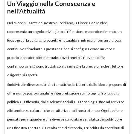
Un Viaggio nella Conoscenza e
nell’Attualità
Nel cuore pulsante del nostro quotidiano, la Libreria delle Idee
rappresenta un angolo privilegiato di riflessione e approfondimento, un
luogo in cui la cultura, la società e l’attualità si intrecciano in un dialogo
continuo e stimolante. Questa sezione si configura come un vero e
proprio laboratorio intellettuale, dove i temi più rilevanti della
contemporaneità sono trattati con la serietà e la precisione che il lettore
esigente si aspetta.
Suddivisa in diverse rubriche tematiche, la Libreria delle Idee si propone di
offrire uno spazio di analisi e interpretazione su molteplici fronti: dalla
politica alla filosofia, dalle scienze sociali alla tecnologia, fino ad arrivare
alle tendenze culturali che caratterizzano il nostro tempo. Ogni sezione,
pensata per rispondere alle diverse curiosità e sensibilità del pubblico, è
una finestra aperta sulla realtà che ci circonda, arricchita da contributi di