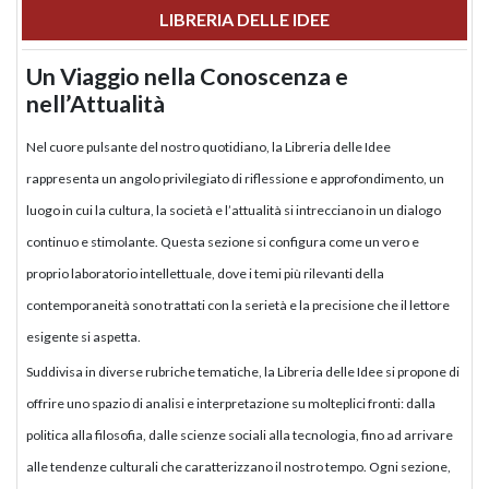
LIBRERIA DELLE IDEE
Un Viaggio nella Conoscenza e
nell’Attualità
Nel cuore pulsante del nostro quotidiano, la Libreria delle Idee
rappresenta un angolo privilegiato di riflessione e approfondimento, un
luogo in cui la cultura, la società e l’attualità si intrecciano in un dialogo
continuo e stimolante. Questa sezione si configura come un vero e
proprio laboratorio intellettuale, dove i temi più rilevanti della
contemporaneità sono trattati con la serietà e la precisione che il lettore
esigente si aspetta.
Suddivisa in diverse rubriche tematiche, la Libreria delle Idee si propone di
offrire uno spazio di analisi e interpretazione su molteplici fronti: dalla
politica alla filosofia, dalle scienze sociali alla tecnologia, fino ad arrivare
alle tendenze culturali che caratterizzano il nostro tempo. Ogni sezione,