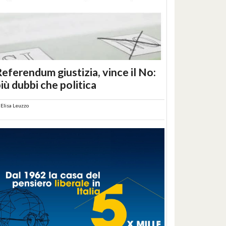
eferendum giustizia, vince il No:
iù dubbi che politica
i
Elisa Leuzzo