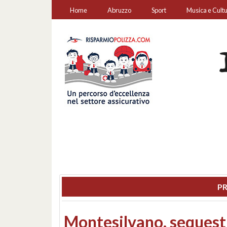
Home
Abruzzo
Sport
Musica e Cult
PR
Consiglio regionale: co