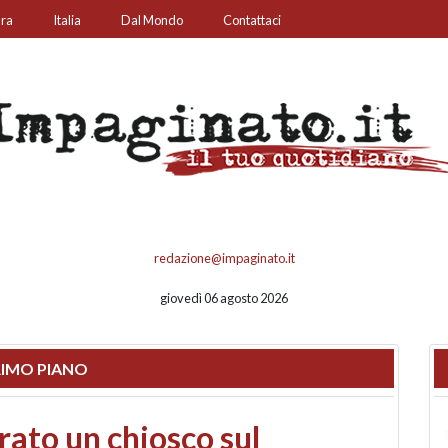
ura
Italia
Dal Mondo
Contattaci
redazione@impaginato.it
giovedì 06 agosto 2026
IMO PIANO
nfronto su call center,