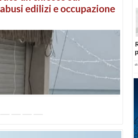
 danni da maltempo
R
p
d