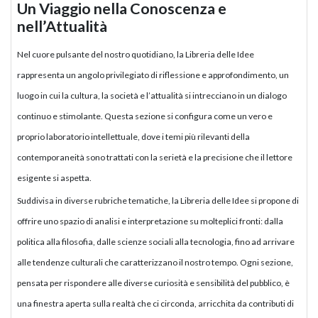
Un Viaggio nella Conoscenza e
nell’Attualità
Nel cuore pulsante del nostro quotidiano, la Libreria delle Idee
rappresenta un angolo privilegiato di riflessione e approfondimento, un
luogo in cui la cultura, la società e l’attualità si intrecciano in un dialogo
continuo e stimolante. Questa sezione si configura come un vero e
proprio laboratorio intellettuale, dove i temi più rilevanti della
contemporaneità sono trattati con la serietà e la precisione che il lettore
esigente si aspetta.
Suddivisa in diverse rubriche tematiche, la Libreria delle Idee si propone di
offrire uno spazio di analisi e interpretazione su molteplici fronti: dalla
politica alla filosofia, dalle scienze sociali alla tecnologia, fino ad arrivare
alle tendenze culturali che caratterizzano il nostro tempo. Ogni sezione,
pensata per rispondere alle diverse curiosità e sensibilità del pubblico, è
una finestra aperta sulla realtà che ci circonda, arricchita da contributi di