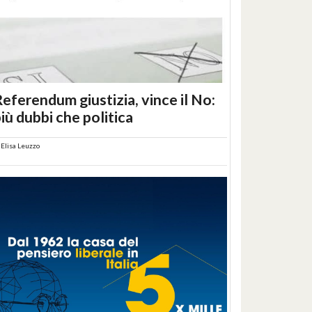
eferendum giustizia, vince il No:
iù dubbi che politica
i
Elisa Leuzzo