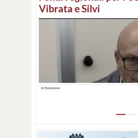
lungomare: contestati 
abusiva
di
Redazione