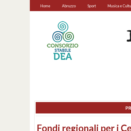
Home
Abruzzo
Sport
Musica e Cult
PR
Montesilvano, sequestr