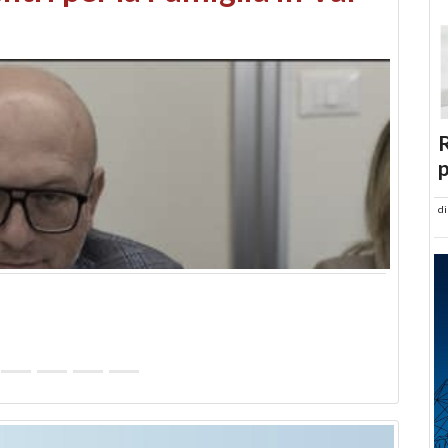
abusi edilizi e occupazione
R
p
d