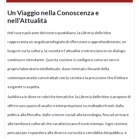
Un Viaggio nella Conoscenza e
nell’Attualità
Nel cuore pulsante del nostro quotidiano, la Libreria delle Idee
rappresenta un angolo privilegiato di riflessione e approfondimento, un
luogo in cui la cultura, la società e l’attualità si intrecciano in un dialogo
continuo e stimolante. Questa sezione si configura come un vero e
proprio laboratorio intellettuale, dove i temi più rilevanti della
contemporaneità sono trattati con la serietà e la precisione che il lettore
esigente si aspetta.
Suddivisa in diverse rubriche tematiche, la Libreria delle Idee si propone di
offrire uno spazio di analisi e interpretazione su molteplici fronti: dalla
politica alla filosofia, dalle scienze sociali alla tecnologia, fino ad arrivare
alle tendenze culturali che caratterizzano il nostro tempo. Ogni sezione,
pensata per rispondere alle diverse curiosità e sensibilità del pubblico, è