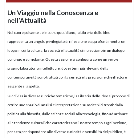
Un Viaggio nella Conoscenza e
nell’Attualità
Nel cuore pulsante del nostro quotidiano, la Libreria delle Idee
rappresenta un angolo privilegiato di riflessione e approfondimento, un
luogo in cui la cultura, la società e l’attualità si intrecciano in un dialogo
continuo e stimolante. Questa sezione si configura come un vero e
proprio laboratorio intellettuale, dove i temi più rilevanti della
contemporaneità sono trattati con la serietà e la precisione che il lettore
esigente si aspetta.
Suddivisa in diverse rubriche tematiche, la Libreria delle Idee si propone di
offrire uno spazio di analisi e interpretazione su molteplici fronti: dalla
politica alla filosofia, dalle scienze sociali alla tecnologia, fino ad arrivare
alle tendenze culturali che caratterizzano il nostro tempo. Ogni sezione,
pensata per rispondere alle diverse curiosità e sensibilità del pubblico, è