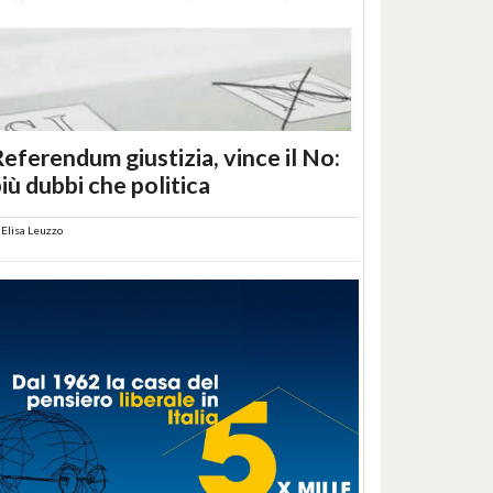
eferendum giustizia, vince il No:
iù dubbi che politica
i
Elisa Leuzzo