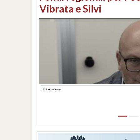
lungomare: contestati 
abusiva
di
Redazione