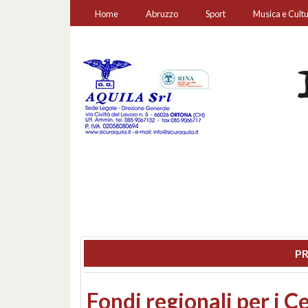
Home
Abruzzo
Sport
Musica e Cult
PR
Montesilvano, sequestr