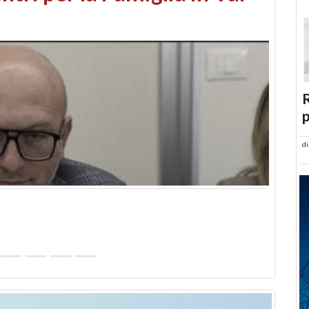
abusi edilizi e occupazione
R
p
d