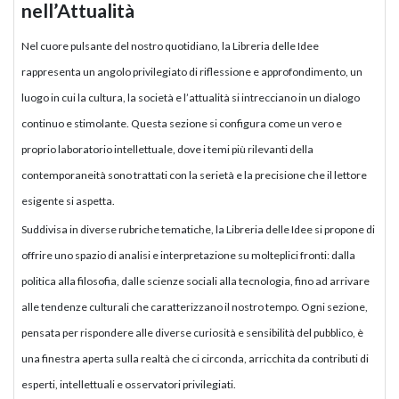
nell’Attualità
Nel cuore pulsante del nostro quotidiano, la Libreria delle Idee
rappresenta un angolo privilegiato di riflessione e approfondimento, un
luogo in cui la cultura, la società e l’attualità si intrecciano in un dialogo
continuo e stimolante. Questa sezione si configura come un vero e
proprio laboratorio intellettuale, dove i temi più rilevanti della
contemporaneità sono trattati con la serietà e la precisione che il lettore
esigente si aspetta.
Suddivisa in diverse rubriche tematiche, la Libreria delle Idee si propone di
offrire uno spazio di analisi e interpretazione su molteplici fronti: dalla
politica alla filosofia, dalle scienze sociali alla tecnologia, fino ad arrivare
alle tendenze culturali che caratterizzano il nostro tempo. Ogni sezione,
pensata per rispondere alle diverse curiosità e sensibilità del pubblico, è
una finestra aperta sulla realtà che ci circonda, arricchita da contributi di
esperti, intellettuali e osservatori privilegiati.