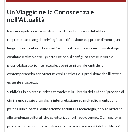
Un Viaggio nella Conoscenza e
nell’Attualità
Nel cuore pulsante del nostro quotidiano, la Libreria delle Idee
rappresenta un angolo privilegiato di riflessione e approfondimento, un
luogo in cui la cultura, la società e l’attualità si intrecciano in un dialogo
continuo e stimolante. Questa sezione si configura come un vero e
proprio laboratorio intellettuale, dove i temi più rilevanti della
contemporaneità sono trattati con la serietà e la precisione che il lettore
esigente si aspetta.
Suddivisa in diverse rubriche tematiche, la Libreria delle Idee si propone di
offrire uno spazio di analisi e interpretazione su molteplici fronti: dalla
politica alla filosofia, dalle scienze sociali alla tecnologia, fino ad arrivare
alle tendenze culturali che caratterizzano il nostro tempo. Ogni sezione,
pensata per rispondere alle diverse curiosità e sensibilità del pubblico, è