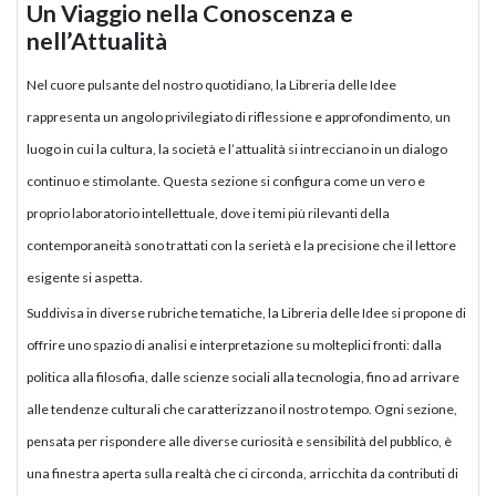
Un Viaggio nella Conoscenza e
nell’Attualità
Nel cuore pulsante del nostro quotidiano, la Libreria delle Idee
rappresenta un angolo privilegiato di riflessione e approfondimento, un
luogo in cui la cultura, la società e l’attualità si intrecciano in un dialogo
continuo e stimolante. Questa sezione si configura come un vero e
proprio laboratorio intellettuale, dove i temi più rilevanti della
contemporaneità sono trattati con la serietà e la precisione che il lettore
esigente si aspetta.
Suddivisa in diverse rubriche tematiche, la Libreria delle Idee si propone di
offrire uno spazio di analisi e interpretazione su molteplici fronti: dalla
politica alla filosofia, dalle scienze sociali alla tecnologia, fino ad arrivare
alle tendenze culturali che caratterizzano il nostro tempo. Ogni sezione,
pensata per rispondere alle diverse curiosità e sensibilità del pubblico, è
una finestra aperta sulla realtà che ci circonda, arricchita da contributi di