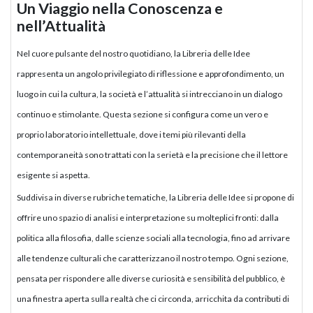
Un Viaggio nella Conoscenza e
nell’Attualità
Nel cuore pulsante del nostro quotidiano, la Libreria delle Idee
rappresenta un angolo privilegiato di riflessione e approfondimento, un
luogo in cui la cultura, la società e l’attualità si intrecciano in un dialogo
continuo e stimolante. Questa sezione si configura come un vero e
proprio laboratorio intellettuale, dove i temi più rilevanti della
contemporaneità sono trattati con la serietà e la precisione che il lettore
esigente si aspetta.
Suddivisa in diverse rubriche tematiche, la Libreria delle Idee si propone di
offrire uno spazio di analisi e interpretazione su molteplici fronti: dalla
politica alla filosofia, dalle scienze sociali alla tecnologia, fino ad arrivare
alle tendenze culturali che caratterizzano il nostro tempo. Ogni sezione,
pensata per rispondere alle diverse curiosità e sensibilità del pubblico, è
una finestra aperta sulla realtà che ci circonda, arricchita da contributi di