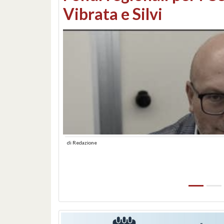
lungomare: contestati 
abusiva
di
Redazione