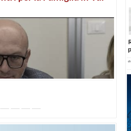
abusi edilizi e occupazione
R
p
d