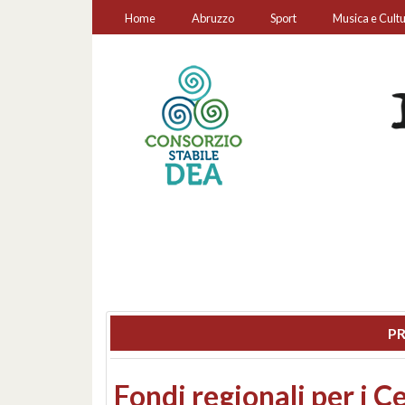
Home
Abruzzo
Sport
Musica e Cult
PR
Montesilvano, sequestr