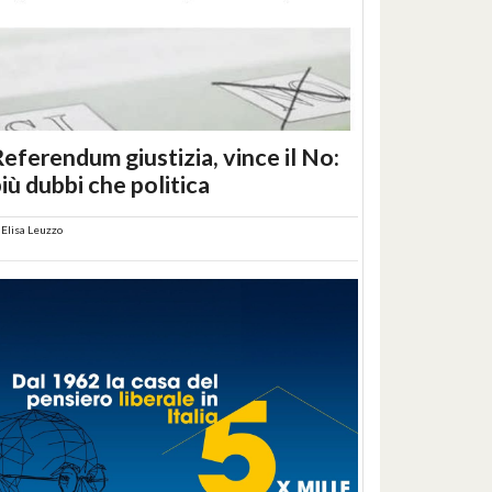
eferendum giustizia, vince il No:
iù dubbi che politica
i
Elisa Leuzzo