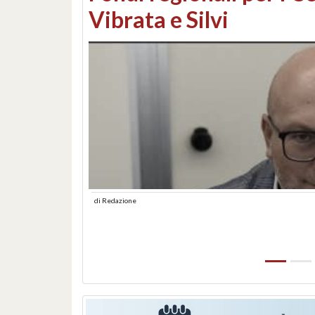
lungomare: contestati 
abusiva
di
Redazione