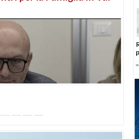
abusi edilizi e occupazione
R
p
d