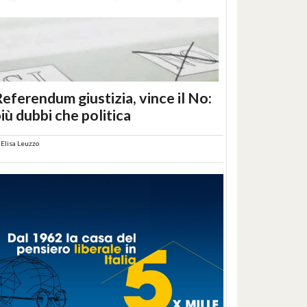
eferendum giustizia, vince il No:
iù dubbi che politica
i
Elisa Leuzzo