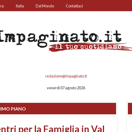
ura
Italia
Dal Mondo
Contattaci
redazione@impaginato.it
venerdì 07 agosto 2026
IMO PIANO
ato un chiosco sul