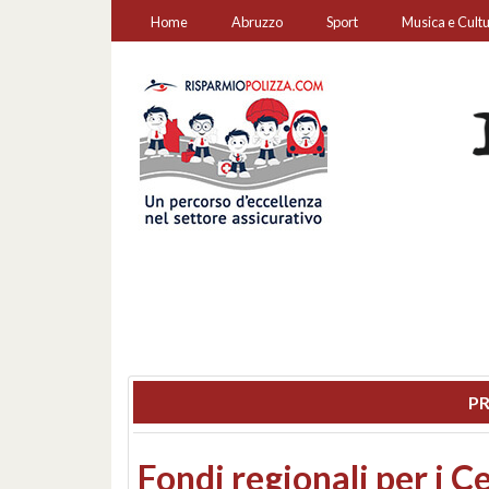
Home
Abruzzo
Sport
Musica e Cult
PR
Montesilvano, sequestr