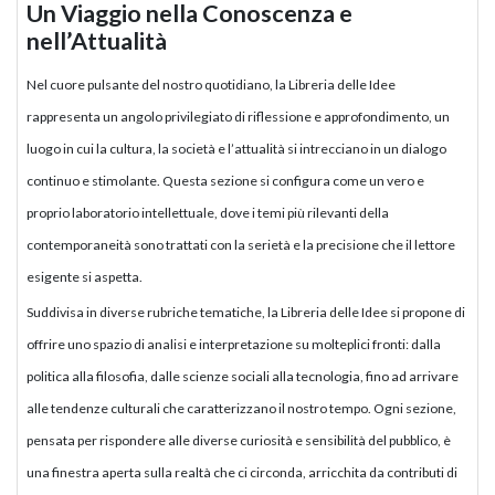
Un Viaggio nella Conoscenza e
nell’Attualità
Nel cuore pulsante del nostro quotidiano, la Libreria delle Idee
rappresenta un angolo privilegiato di riflessione e approfondimento, un
luogo in cui la cultura, la società e l’attualità si intrecciano in un dialogo
continuo e stimolante. Questa sezione si configura come un vero e
proprio laboratorio intellettuale, dove i temi più rilevanti della
contemporaneità sono trattati con la serietà e la precisione che il lettore
esigente si aspetta.
Suddivisa in diverse rubriche tematiche, la Libreria delle Idee si propone di
offrire uno spazio di analisi e interpretazione su molteplici fronti: dalla
politica alla filosofia, dalle scienze sociali alla tecnologia, fino ad arrivare
alle tendenze culturali che caratterizzano il nostro tempo. Ogni sezione,
pensata per rispondere alle diverse curiosità e sensibilità del pubblico, è
una finestra aperta sulla realtà che ci circonda, arricchita da contributi di