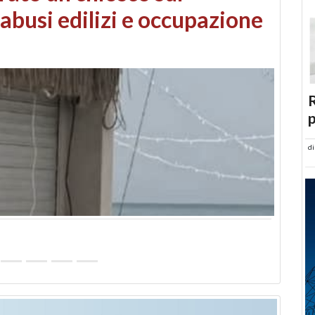
 danni da maltempo
R
p
d