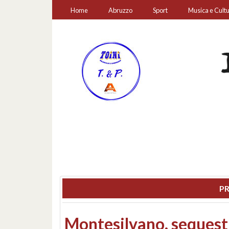
Home
Abruzzo
Sport
Musica e Cult
PR
Consiglio regionale: co