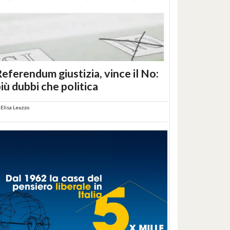
eferendum giustizia, vince il No:
iù dubbi che politica
i
Elisa Leuzzo