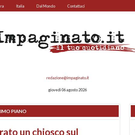
ura
Italia
Dal Mondo
Contattaci
redazione@impaginato.it
giovedì 06 agosto 2026
IMO PIANO
nfronto su call center,