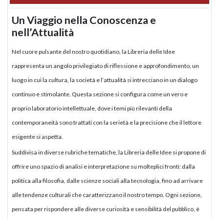
Un Viaggio nella Conoscenza e
nell’Attualità
Nel cuore pulsante del nostro quotidiano, la Libreria delle Idee
rappresenta un angolo privilegiato di riflessione e approfondimento, un
luogo in cui la cultura, la società e l’attualità si intrecciano in un dialogo
continuo e stimolante. Questa sezione si configura come un vero e
proprio laboratorio intellettuale, dove i temi più rilevanti della
contemporaneità sono trattati con la serietà e la precisione che il lettore
esigente si aspetta.
Suddivisa in diverse rubriche tematiche, la Libreria delle Idee si propone di
offrire uno spazio di analisi e interpretazione su molteplici fronti: dalla
politica alla filosofia, dalle scienze sociali alla tecnologia, fino ad arrivare
alle tendenze culturali che caratterizzano il nostro tempo. Ogni sezione,
pensata per rispondere alle diverse curiosità e sensibilità del pubblico, è