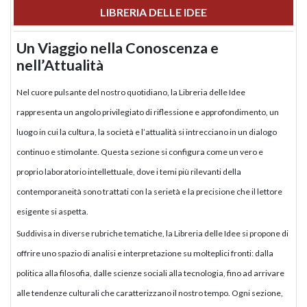
LIBRERIA DELLE IDEE
Un Viaggio nella Conoscenza e
nell’Attualità
Nel cuore pulsante del nostro quotidiano, la Libreria delle Idee
rappresenta un angolo privilegiato di riflessione e approfondimento, un
luogo in cui la cultura, la società e l’attualità si intrecciano in un dialogo
continuo e stimolante. Questa sezione si configura come un vero e
proprio laboratorio intellettuale, dove i temi più rilevanti della
contemporaneità sono trattati con la serietà e la precisione che il lettore
esigente si aspetta.
Suddivisa in diverse rubriche tematiche, la Libreria delle Idee si propone di
offrire uno spazio di analisi e interpretazione su molteplici fronti: dalla
politica alla filosofia, dalle scienze sociali alla tecnologia, fino ad arrivare
alle tendenze culturali che caratterizzano il nostro tempo. Ogni sezione,