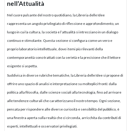
nell’Attualità
Nel cuore pulsante del nostro quotidiano, la Libreria delle Idee
rappresenta un angolo privilegiato di riflessione e approfondimento, un
luogo in cui la cultura, la società e l’attualità si intrecciano in un dialogo
continuo e stimolante. Questa sezione si configura come un vero e
proprio laboratorio intellettuale, dove i temi più rilevanti della
contemporaneità sono trattati con la serietà e la precisione che il lettore
esigente si aspetta.
Suddivisa in diverse rubriche tematiche, la Libreria delle Idee si propone di
offrire uno spazio di analisi e interpretazione su molteplici fronti: dalla
politica alla filosofia, dalle scienze sociali alla tecnologia, fino ad arrivare
alle tendenze culturali che caratterizzano il nostro tempo. Ogni sezione,
pensata per rispondere alle diverse curiosità e sensibilità del pubblico, è
una finestra aperta sulla realtà che ci circonda, arricchita da contributi di
esperti, intellettuali e osservatori privilegiati.