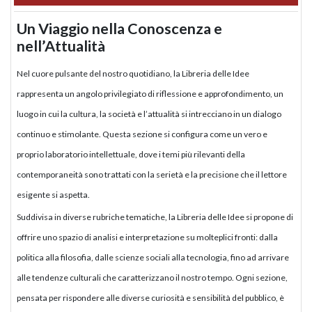
Un Viaggio nella Conoscenza e
nell’Attualità
Nel cuore pulsante del nostro quotidiano, la Libreria delle Idee
rappresenta un angolo privilegiato di riflessione e approfondimento, un
luogo in cui la cultura, la società e l’attualità si intrecciano in un dialogo
continuo e stimolante. Questa sezione si configura come un vero e
proprio laboratorio intellettuale, dove i temi più rilevanti della
contemporaneità sono trattati con la serietà e la precisione che il lettore
esigente si aspetta.
Suddivisa in diverse rubriche tematiche, la Libreria delle Idee si propone di
offrire uno spazio di analisi e interpretazione su molteplici fronti: dalla
politica alla filosofia, dalle scienze sociali alla tecnologia, fino ad arrivare
alle tendenze culturali che caratterizzano il nostro tempo. Ogni sezione,
pensata per rispondere alle diverse curiosità e sensibilità del pubblico, è