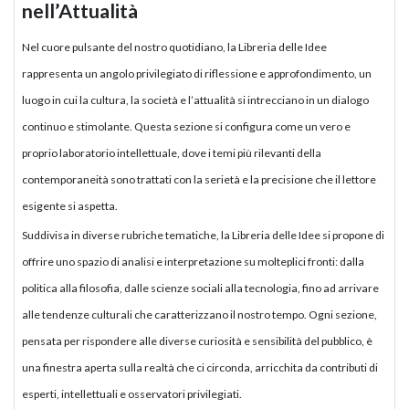
nell’Attualità
Nel cuore pulsante del nostro quotidiano, la Libreria delle Idee
rappresenta un angolo privilegiato di riflessione e approfondimento, un
luogo in cui la cultura, la società e l’attualità si intrecciano in un dialogo
continuo e stimolante. Questa sezione si configura come un vero e
proprio laboratorio intellettuale, dove i temi più rilevanti della
contemporaneità sono trattati con la serietà e la precisione che il lettore
esigente si aspetta.
Suddivisa in diverse rubriche tematiche, la Libreria delle Idee si propone di
offrire uno spazio di analisi e interpretazione su molteplici fronti: dalla
politica alla filosofia, dalle scienze sociali alla tecnologia, fino ad arrivare
alle tendenze culturali che caratterizzano il nostro tempo. Ogni sezione,
pensata per rispondere alle diverse curiosità e sensibilità del pubblico, è
una finestra aperta sulla realtà che ci circonda, arricchita da contributi di
esperti, intellettuali e osservatori privilegiati.