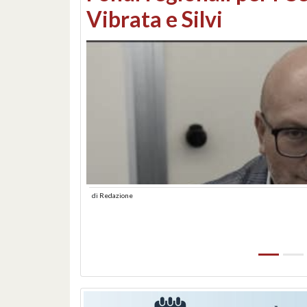
lungomare: contestati 
abusiva
di
Redazione