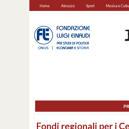
Home
Abruzzo
Sport
Musica e Cult
PR
Montesilvano, sequestr