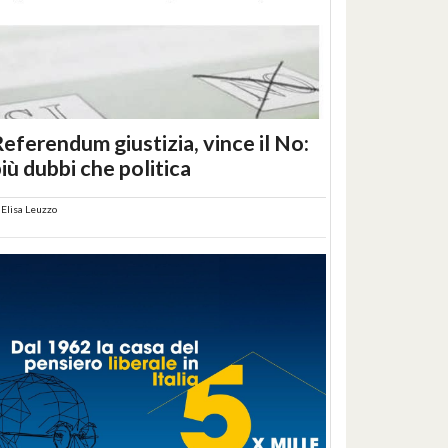
eferendum giustizia, vince il No:
iù dubbi che politica
i
Elisa Leuzzo