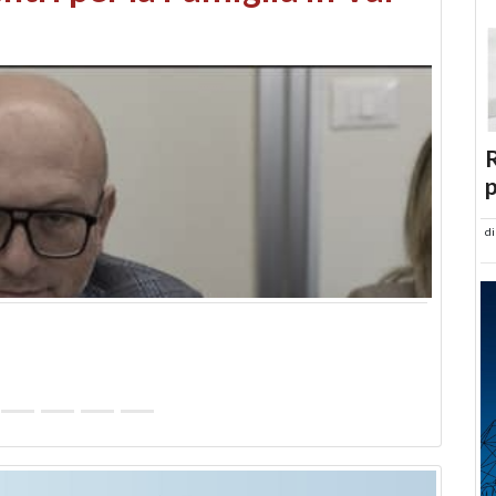
abusi edilizi e occupazione
R
p
d