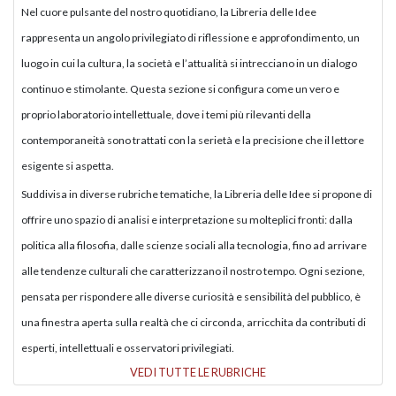
Nel cuore pulsante del nostro quotidiano, la Libreria delle Idee
rappresenta un angolo privilegiato di riflessione e approfondimento, un
luogo in cui la cultura, la società e l’attualità si intrecciano in un dialogo
continuo e stimolante. Questa sezione si configura come un vero e
proprio laboratorio intellettuale, dove i temi più rilevanti della
contemporaneità sono trattati con la serietà e la precisione che il lettore
esigente si aspetta.
Suddivisa in diverse rubriche tematiche, la Libreria delle Idee si propone di
offrire uno spazio di analisi e interpretazione su molteplici fronti: dalla
politica alla filosofia, dalle scienze sociali alla tecnologia, fino ad arrivare
alle tendenze culturali che caratterizzano il nostro tempo. Ogni sezione,
pensata per rispondere alle diverse curiosità e sensibilità del pubblico, è
una finestra aperta sulla realtà che ci circonda, arricchita da contributi di
esperti, intellettuali e osservatori privilegiati.
VEDI TUTTE LE RUBRICHE