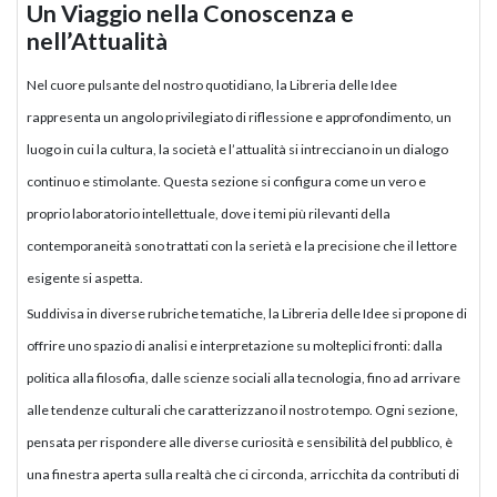
Un Viaggio nella Conoscenza e
nell’Attualità
Nel cuore pulsante del nostro quotidiano, la Libreria delle Idee
rappresenta un angolo privilegiato di riflessione e approfondimento, un
luogo in cui la cultura, la società e l’attualità si intrecciano in un dialogo
continuo e stimolante. Questa sezione si configura come un vero e
proprio laboratorio intellettuale, dove i temi più rilevanti della
contemporaneità sono trattati con la serietà e la precisione che il lettore
esigente si aspetta.
Suddivisa in diverse rubriche tematiche, la Libreria delle Idee si propone di
offrire uno spazio di analisi e interpretazione su molteplici fronti: dalla
politica alla filosofia, dalle scienze sociali alla tecnologia, fino ad arrivare
alle tendenze culturali che caratterizzano il nostro tempo. Ogni sezione,
pensata per rispondere alle diverse curiosità e sensibilità del pubblico, è
una finestra aperta sulla realtà che ci circonda, arricchita da contributi di