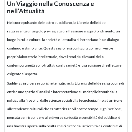
Un Viaggio nella Conoscenza e
nell’Attualità
Nel cuore pulsante del nostro quotidiano, la Libreria delle Idee
rappresenta un angolo privilegiato di riflessione e approfondimento, un
luogo in cui la cultura, la società e l’attualità si intrecciano in un dialogo
continuo e stimolante. Questa sezione si configura come un vero e
proprio laboratorio intellettuale, dove i temi più rilevanti della
contemporaneità sono trattati con la serietà e la precisione che il lettore
esigente si aspetta.
Suddivisa in diverse rubriche tematiche, la Libreria delle Idee si propone di
offrire uno spazio di analisi e interpretazione su molteplici fronti: dalla
politica alla filosofia, dalle scienze sociali alla tecnologia, fino ad arrivare
alle tendenze culturali che caratterizzano il nostro tempo. Ogni sezione,
pensata per rispondere alle diverse curiosità e sensibilità del pubblico, è
una finestra aperta sulla realtà che ci circonda, arricchita da contributi di