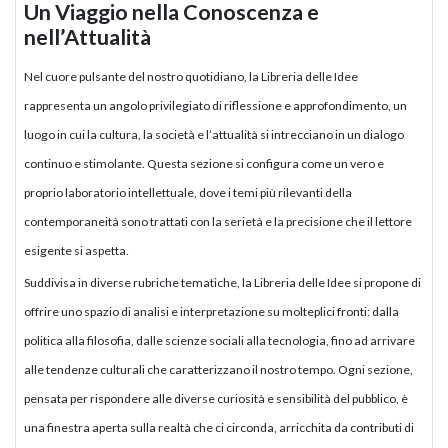
Un Viaggio nella Conoscenza e
nell’Attualità
Nel cuore pulsante del nostro quotidiano, la Libreria delle Idee
rappresenta un angolo privilegiato di riflessione e approfondimento, un
luogo in cui la cultura, la società e l’attualità si intrecciano in un dialogo
continuo e stimolante. Questa sezione si configura come un vero e
proprio laboratorio intellettuale, dove i temi più rilevanti della
contemporaneità sono trattati con la serietà e la precisione che il lettore
esigente si aspetta.
Suddivisa in diverse rubriche tematiche, la Libreria delle Idee si propone di
offrire uno spazio di analisi e interpretazione su molteplici fronti: dalla
politica alla filosofia, dalle scienze sociali alla tecnologia, fino ad arrivare
alle tendenze culturali che caratterizzano il nostro tempo. Ogni sezione,
pensata per rispondere alle diverse curiosità e sensibilità del pubblico, è
una finestra aperta sulla realtà che ci circonda, arricchita da contributi di