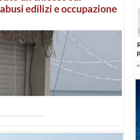
 danni da maltempo
R
p
d