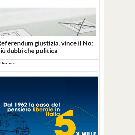
eferendum giustizia, vince il No:
iù dubbi che politica
i
Elisa Leuzzo