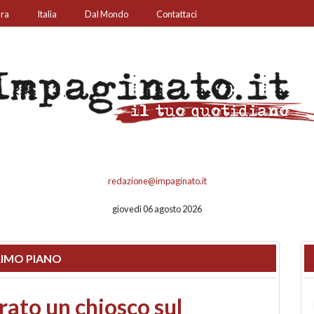
ura
Italia
Dal Mondo
Contattaci
redazione@impaginato.it
giovedì 06 agosto 2026
IMO PIANO
nfronto su call center,