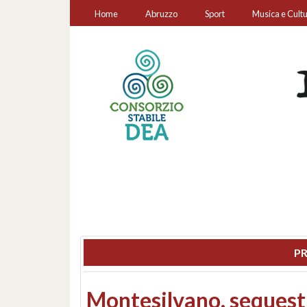
Home
Abruzzo
Sport
Musica e Cult
PR
Consiglio regionale: co